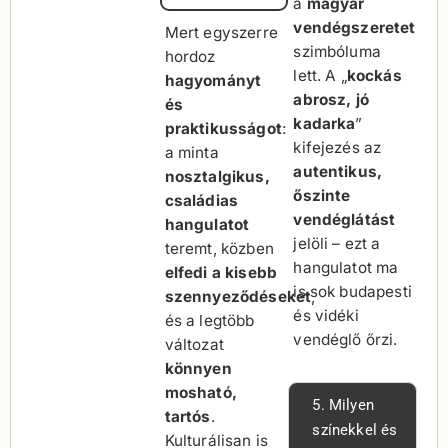
a
magyar
vendégszeretet
Mert egyszerre
szimbóluma
hordoz
lett. A „
kockás
hagyományt
abrosz, jó
és
kadarka
”
praktikusságot
:
kifejezés az
a minta
autentikus,
nosztalgikus,
őszinte
családias
vendéglátást
hangulatot
jelöli – ezt a
teremt, közben
hangulatot ma
elfedi a kisebb
is sok budapesti
szennyeződéseket
,
és vidéki
és a legtöbb
vendéglő őrzi.
változat
könnyen
mosható,
5. Milyen
tartós
.
színekkel és
Kulturálisan is