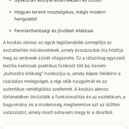
Gyakorlati előnyei éttermekben és otthon
Hogyan teremt nosztalgikus, mégis modern
hangulatot
Fenntarthatósági és jövőbeli kilátásai
A kockás abrosz az egyik legállandóbb szereplője az
asztalterítés művészetének, amely évszázadok óta hódítja
meg az emberek szívét világszerte. Ez a látszólag egyszerű
textília nemcsak praktikus funkciót tölt be, hanem
„kulturális örökség” hordozója is, amely képes felidézni a
családias melegséget, a régi idők nyugalmát és az
autentikus vendéglátás szellemét. A kockás abrosz
történetében ötvöződik a funkcionalitás és az esztétikum, a
hagyomány és a modernség, megteremtve azt az időtlen
varázslatot, amely miatt sohasem megy ki a divatból.