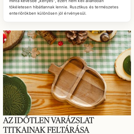
minta kevésbé „kényes”, ezért nem kell állandóan
tökéletesen hibátlannak lennie. Rusztikus és természetes
enteriőrökben különösen jól érvényesül.
AZ IDŐTLEN VARÁZSLAT
TITKAINAK FELTÁRÁSA