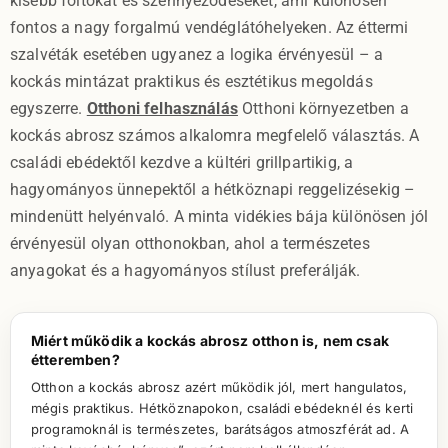
kisebb foltokat és szennyeződéseket, ami különösen
fontos a nagy forgalmú vendéglátóhelyeken. Az éttermi
szalvéták esetében ugyanez a logika érvényesül – a
kockás mintázat praktikus és esztétikus megoldás
egyszerre.
Otthoni felhasználás
Otthoni környezetben a
kockás abrosz számos alkalomra megfelelő választás. A
családi ebédektől kezdve a kültéri grillpartikig, a
hagyományos ünnepektől a hétköznapi reggelizésekig –
mindenütt helyénvaló. A minta vidékies bája különösen jól
érvényesül olyan otthonokban, ahol a természetes
anyagokat és a hagyományos stílust preferálják.
Miért működik a kockás abrosz otthon is, nem csak
étteremben?
Otthon a kockás abrosz azért működik jól, mert hangulatos,
mégis praktikus. Hétköznapokon, családi ebédeknél és kerti
programoknál is természetes, barátságos atmoszférát ad. A