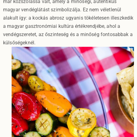
már közszólássá vált, amely a minőségi, autentikus
magyar vendéglátást szimbolizálja. Ez nem véletlenül
alakult így: a kockás abrosz ugyanis tökéletesen illeszkedik
a magyar gasztronómiai kultúra értékrendjébe, ahol a
vendégszeretet, az őszinteség és a minőség fontosabbak a
külsőségeknél.