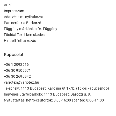
ÁSZF
Impresszum
Adatvédelmi nyilatkozat
Partnerünk a Borkorzó
Függöny márkánk a Dr. Függöny
Főoldal Textil kereskedés
Hírlevél feliratkozás
Kapcsolat
+36 1 2092616
+36 30 9509971
+36 30 2690942
variotex@variotex.hu
Telephely: 1113 Budapest, Karolina út 17/b. (16-os kapucsengő)
Ingyenes ügyfélparkoló: 1113 Budapest, Daróczi u. 8.
Nyitvatartás: hétfő-csütörtök: 8:00-16:00 | péntek: 8:00-14:00