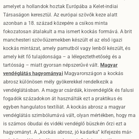
amelyet a hollandok hoztak Európába a Kelet-indiai
Társaságon keresztül. Az európai szövők keze alatt
azonban a 18. század közepére a csíkos minta
fokozatosan átalakult a ma ismert kockás formává. A brit
manchesteri szövőüzemekben készült el az első igazi
kockás mintázat, amely pamutból vagy lenből készült, és
amely két fő tulajdonsága – a lélegeztethetőség és a
tartósság – miatt gyorsan népszerűvé vált.
Magyar
vendéglátás hagyományai
Magyarországon a kockás
abrosz különösen mély gyökerekkel rendelkezik a
vendéglátásban. A magyar csárdák, kisvendéglők és falusi
fogadók századokon át használták ezt a praktikus és
egyben hangulatos textíliát. A kockás abrosz a magyar
vendéglátás szimbólumává vált, olyan mértékben, hogy ma
is számos óbudai és vidéki vendéglő büszkén őrzi ezt a
hagyományt. A „kockás abrosz, jó kadarka” kifejezés már-