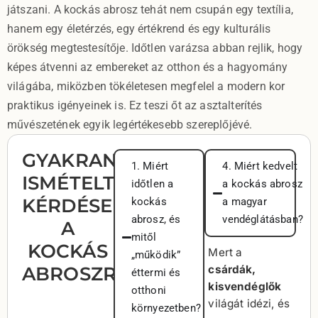
játszani. A kockás abrosz tehát nem csupán egy textília,
hanem egy életérzés, egy értékrend és egy kulturális
örökség megtestesítője. Időtlen varázsa abban rejlik, hogy
képes átvenni az embereket az otthon és a hagyomány
világába, miközben tökéletesen megfelel a modern kor
praktikus igényeinek is. Ez teszi őt az asztalterítés
művészetének egyik legértékesebb szereplőjévé.
GYAKRAN
1. Miért
4. Miért kedvelt
ISMÉTELT
időtlen a
a kockás abrosz
KÉRDÉSEK
kockás
a magyar
abrosz, és
vendéglátásban?
A
mitől
KOCKÁS
Mert a
„működik”
ABROSZRÓL
csárdák,
éttermi és
kisvendéglők
otthoni
világát idézi, és
környezetben?