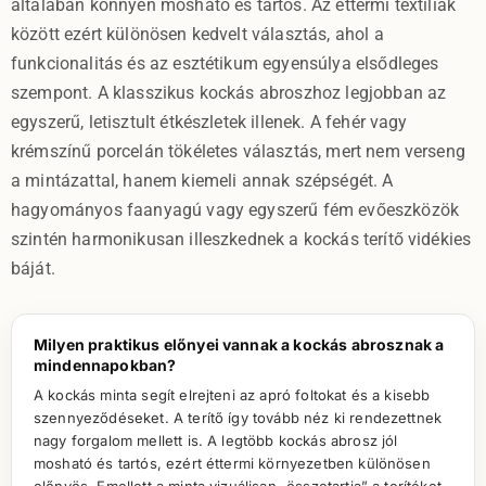
általában könnyen mosható és tartós. Az éttermi textíliák
között ezért különösen kedvelt választás, ahol a
funkcionalitás és az esztétikum egyensúlya elsődleges
szempont. A klasszikus kockás abroszhoz legjobban az
egyszerű, letisztult étkészletek illenek. A fehér vagy
krémszínű porcelán tökéletes választás, mert nem verseng
a mintázattal, hanem kiemeli annak szépségét. A
hagyományos faanyagú vagy egyszerű fém evőeszközök
szintén harmonikusan illeszkednek a kockás terítő vidékies
báját.
Milyen praktikus előnyei vannak a kockás abrosznak a
mindennapokban?
A kockás minta segít elrejteni az apró foltokat és a kisebb
szennyeződéseket. A terítő így tovább néz ki rendezettnek
nagy forgalom mellett is. A legtöbb kockás abrosz jól
mosható és tartós, ezért éttermi környezetben különösen