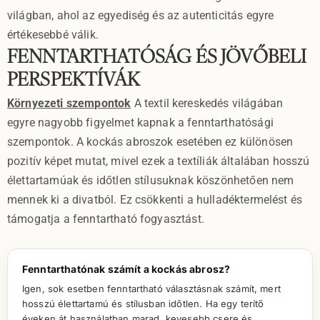
világban, ahol az egyediség és az autenticitás egyre
értékesebbé válik.
FENNTARTHATÓSÁG ÉS JÖVŐBELI
PERSPEKTÍVÁK
Környezeti szempontok
A textil kereskedés világában
egyre nagyobb figyelmet kapnak a fenntarthatósági
szempontok. A kockás abroszok esetében ez különösen
pozitív képet mutat, mivel ezek a textíliák általában hosszú
élettartamúak és időtlen stílusuknak köszönhetően nem
mennek ki a divatból. Ez csökkenti a hulladéktermelést és
támogatja a fenntartható fogyasztást.
Fenntarthatónak számít a kockás abrosz?
Igen, sok esetben fenntartható választásnak számít, mert
hosszú élettartamú és stílusban időtlen. Ha egy terítő
éveken át használatban marad, kevesebb csere és