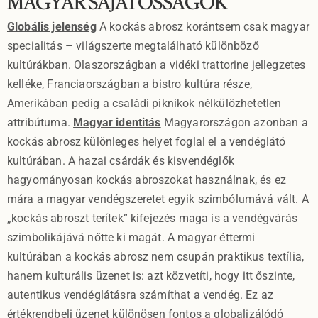
MAGYAR SAJÁTOSSÁGOK
Globális jelenség
A kockás abrosz korántsem csak magyar
specialitás – világszerte megtalálható különböző
kultúrákban. Olaszországban a vidéki trattorine jellegzetes
kelléke, Franciaországban a bistro kultúra része,
Amerikában pedig a családi piknikok nélkülözhetetlen
attribútuma.
Magyar identitás
Magyarországon azonban a
kockás abrosz különleges helyet foglal el a vendéglátó
kultúrában. A hazai csárdák és kisvendéglők
hagyományosan kockás abroszokat használnak, és ez
mára a magyar vendégszeretet egyik szimbólumává vált. A
„kockás abroszt terítek” kifejezés maga is a vendégvárás
szimbolikájává nőtte ki magát. A magyar éttermi
kultúrában a kockás abrosz nem csupán praktikus textília,
hanem kulturális üzenet is: azt közvetíti, hogy itt őszinte,
autentikus vendéglátásra számíthat a vendég. Ez az
értékrendbeli üzenet különösen fontos a globalizálódó