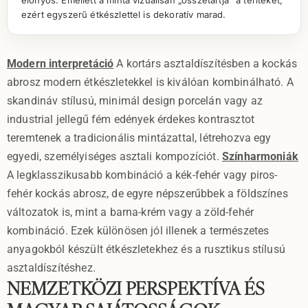
előnyös. Emellett a minta vizuálisan „összetartja” a terítéket,
ezért egyszerű étkészlettel is dekoratív marad.
Modern interpretáció
A kortárs asztaldíszítésben a kockás
abrosz modern étkészletekkel is kiválóan kombinálható. A
skandináv stílusú, minimál design porcelán vagy az
industrial jellegű fém edények érdekes kontrasztot
teremtenek a tradicionális mintázattal, létrehozva egy
egyedi, személyiséges asztali kompozíciót.
Színharmoniák
A legklasszikusabb kombináció a kék-fehér vagy piros-
fehér kockás abrosz, de egyre népszerűbbek a földszínes
változatok is, mint a barna-krém vagy a zöld-fehér
kombináció. Ezek különösen jól illenek a természetes
anyagokból készült étkészletekhez és a rusztikus stílusú
asztaldíszítéshez.
NEMZETKÖZI PERSPEKTÍVA ÉS