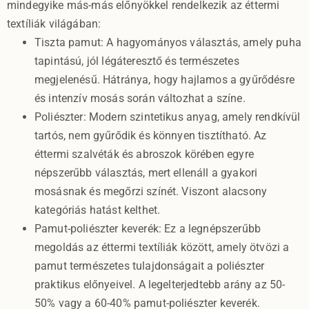
mindegyike más-más előnyökkel rendelkezik az éttermi
textíliák világában:
Tiszta pamut: A hagyományos választás, amely puha
tapintású, jól légáteresztő és természetes
megjelenésű. Hátránya, hogy hajlamos a gyűrődésre
és intenzív mosás során változhat a színe.
Poliészter: Modern szintetikus anyag, amely rendkívül
tartós, nem gyűrődik és könnyen tisztítható. Az
éttermi szalvéták és abroszok körében egyre
népszerűbb választás, mert ellenáll a gyakori
mosásnak és megőrzi színét. Viszont alacsony
kategóriás hatást kelthet.
Pamut-poliészter keverék: Ez a legnépszerűbb
megoldás az éttermi textíliák között, amely ötvözi a
pamut természetes tulajdonságait a poliészter
praktikus előnyeivel. A legelterjedtebb arány az 50-
50% vagy a 60-40% pamut-poliészter keverék.