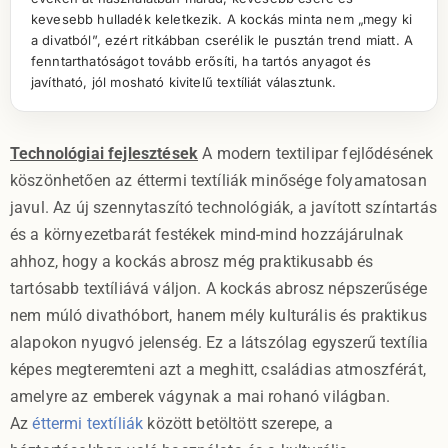
kevesebb hulladék keletkezik. A kockás minta nem „megy ki
a divatból”, ezért ritkábban cserélik le pusztán trend miatt. A
fenntarthatóságot tovább erősíti, ha tartós anyagot és
javítható, jól mosható kivitelű textíliát választunk.
Technológiai fejlesztések
A modern textilipar fejlődésének
köszönhetően az éttermi textíliák minősége folyamatosan
javul. Az új szennytaszító technológiák, a javított színtartás
és a környezetbarát festékek mind-mind hozzájárulnak
ahhoz, hogy a kockás abrosz még praktikusabb és
tartósabb textíliává váljon. A kockás abrosz népszerűsége
nem múló divathóbort, hanem mély kulturális és praktikus
alapokon nyugvó jelenség. Ez a látszólag egyszerű textília
képes megteremteni azt a meghitt, családias atmoszférát,
amelyre az emberek vágynak a mai rohanó világban.
Az
éttermi textíliák
között betöltött szerepe, a