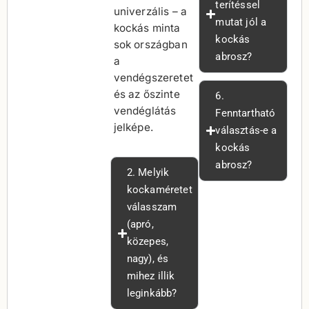
terítéssel
univerzális – a
mutat jól a
kockás minta
kockás
sok országban
abrosz?
a
vendégszeretet
és az őszinte
6.
vendéglátás
Fenntartható
jelképe.
választás-e a
kockás
abrosz?
2. Melyik
kockaméretet
válasszam
(apró,
közepes,
nagy), és
mihez illik
leginkább?