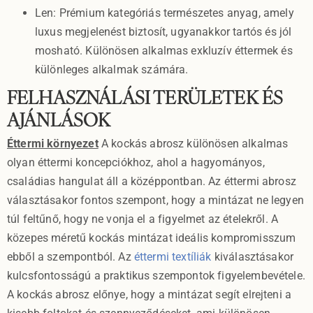
Len: Prémium kategóriás természetes anyag, amely
luxus megjelenést biztosít, ugyanakkor tartós és jól
mosható. Különösen alkalmas exkluzív éttermek és
különleges alkalmak számára.
FELHASZNÁLÁSI TERÜLETEK ÉS
AJÁNLÁSOK
Éttermi környezet
A kockás abrosz különösen alkalmas
olyan éttermi koncepciókhoz, ahol a hagyományos,
családias hangulat áll a középpontban. Az éttermi abrosz
választásakor fontos szempont, hogy a mintázat ne legyen
túl feltűnő, hogy ne vonja el a figyelmet az ételekről. A
közepes méretű kockás mintázat ideális kompromisszum
ebből a szempontból. Az
éttermi textíliák
kiválasztásakor
kulcsfontosságú a praktikus szempontok figyelembevétele.
A kockás abrosz előnye, hogy a mintázat segít elrejteni a