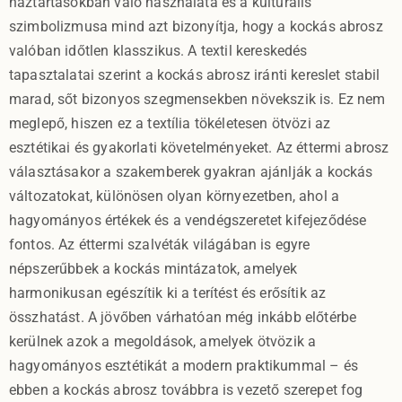
háztartásokban való használata és a kulturális
szimbolizmusa mind azt bizonyítja, hogy a kockás abrosz
valóban időtlen klasszikus. A textil kereskedés
tapasztalatai szerint a kockás abrosz iránti kereslet stabil
marad, sőt bizonyos szegmensekben növekszik is. Ez nem
meglepő, hiszen ez a textília tökéletesen ötvözi az
esztétikai és gyakorlati követelményeket. Az éttermi abrosz
választásakor a szakemberek gyakran ajánlják a kockás
változatokat, különösen olyan környezetben, ahol a
hagyományos értékek és a vendégszeretet kifejeződése
fontos. Az éttermi szalvéták világában is egyre
népszerűbbek a kockás mintázatok, amelyek
harmonikusan egészítik ki a terítést és erősítik az
összhatást. A jövőben várhatóan még inkább előtérbe
kerülnek azok a megoldások, amelyek ötvözik a
hagyományos esztétikát a modern praktikummal – és
ebben a kockás abrosz továbbra is vezető szerepet fog