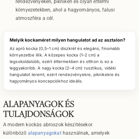
rendezvényeken, pikniken és olyan éttermi
környezetekben, ahol a hagyományos, falusi
atmoszféra a cél.
Melyik kockaméret milyen hangulatot ad az asztalon?
Az apró kocka (0,5–1 cm) diszkrét és elegáns, finomabb
környezetbe illik. A közepes kocka (1–2 cm) a
legsokoldalúbb, ezért éttermekben és otthon is ez a
leggyakoribb. A nagy kocka (2–4 cm) rusztikus, vidéki
hangulatot teremt, ezért rendezvényekre, piknikekre és
hagyományos koncepciókhoz ideális.
ALAPANYAGOK ÉS
TULAJDONSÁGOK
A modern kockás abroszok készítésekor
különböző
alapanyagokat
használnak, amelyek