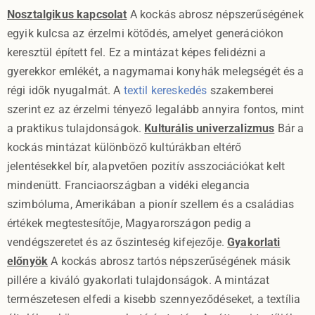
Nosztalgikus kapcsolat
A kockás abrosz népszerűségének
egyik kulcsa az érzelmi kötődés, amelyet generációkon
keresztül épített fel. Ez a mintázat képes felidézni a
gyerekkor emlékét, a nagymamai konyhák melegségét és a
régi idők nyugalmát. A
textil kereskedés
szakemberei
szerint ez az érzelmi tényező legalább annyira fontos, mint
a praktikus tulajdonságok.
Kulturális univerzalizmus
Bár a
kockás mintázat különböző kultúrákban eltérő
jelentésekkel bír, alapvetően pozitív asszociációkat kelt
mindenütt. Franciaországban a vidéki elegancia
szimbóluma, Amerikában a pionír szellem és a családias
értékek megtestesítője, Magyarországon pedig a
vendégszeretet és az őszinteség kifejezője.
Gyakorlati
előnyök
A kockás abrosz tartós népszerűségének másik
pillére a kiváló gyakorlati tulajdonságok. A mintázat
természetesen elfedi a kisebb szennyeződéseket, a textília