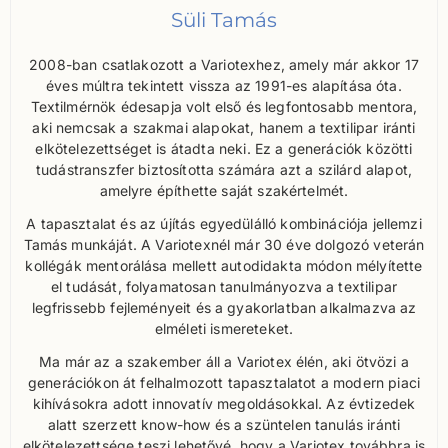
Süli Tamás
2008-ban csatlakozott a Variotexhez, amely már akkor 17
éves múltra tekintett vissza az 1991-es alapítása óta.
Textilmérnök édesapja volt első és legfontosabb mentora,
aki nemcsak a szakmai alapokat, hanem a textilipar iránti
elkötelezettséget is átadta neki. Ez a generációk közötti
tudástranszfer biztosította számára azt a szilárd alapot,
amelyre építhette saját szakértelmét.
A tapasztalat és az újítás egyedülálló kombinációja jellemzi
Tamás munkáját. A Variotexnél már 30 éve dolgozó veterán
kollégák mentorálása mellett autodidakta módon mélyítette
el tudását, folyamatosan tanulmányozva a textilipar
legfrissebb fejleményeit és a gyakorlatban alkalmazva az
elméleti ismereteket.
Ma már az a szakember áll a Variotex élén, aki ötvözi a
generációkon át felhalmozott tapasztalatot a modern piaci
kihívásokra adott innovatív megoldásokkal. Az évtizedek
alatt szerzett know-how és a szüntelen tanulás iránti
elkötelezettsége teszi lehetővé, hogy a Variotex továbbra is