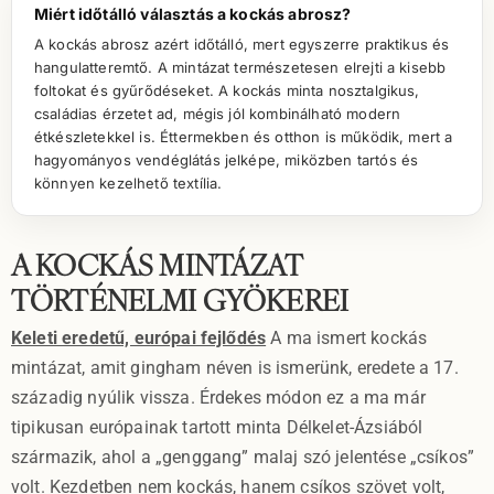
Miért időtálló választás a kockás abrosz?
A kockás abrosz azért időtálló, mert egyszerre praktikus és
hangulatteremtő. A mintázat természetesen elrejti a kisebb
foltokat és gyűrődéseket. A kockás minta nosztalgikus,
családias érzetet ad, mégis jól kombinálható modern
étkészletekkel is. Éttermekben és otthon is működik, mert a
hagyományos vendéglátás jelképe, miközben tartós és
könnyen kezelhető textília.
A KOCKÁS MINTÁZAT
TÖRTÉNELMI GYÖKEREI
Keleti eredetű, európai fejlődés
A ma ismert kockás
mintázat, amit gingham néven is ismerünk, eredete a 17.
századig nyúlik vissza. Érdekes módon ez a ma már
tipikusan európainak tartott minta Délkelet-Ázsiából
származik, ahol a „genggang” malaj szó jelentése „csíkos”
volt. Kezdetben nem kockás, hanem csíkos szövet volt,