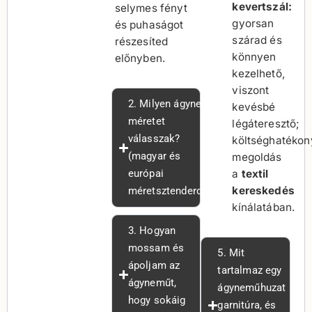
kevertszál:
selymes fényt
gyorsan
és puhaságot
szárad és
részesíted
könnyen
előnyben.
kezelhető,
viszont
2. Milyen ágynemű
kevésbé
méretet
légáteresztő;
válasszak?
költséghatékon
(magyar és
megoldás
európai
a
textil
kereskedés
méretsztenderdek)
kínálatában.
3. Hogyan
mossam és
5. Mit
ápoljam az
tartalmaz egy
ágyneműt,
ágyneműhuzat
hogy sokáig
garnitúra, és