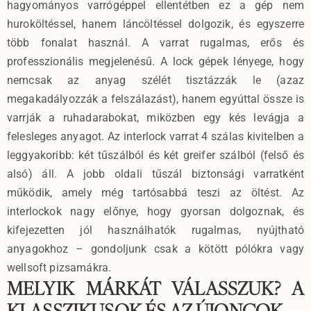
hagyományos varrógéppel ellentétben ez a gép nem
huroköltéssel, hanem láncöltéssel dolgozik, és egyszerre
több fonalat használ. A varrat rugalmas, erős és
professzionális megjelenésű. A lock gépek lényege, hogy
nemcsak az anyag szélét tisztázzák le (azaz
megakadályozzák a felszálazást), hanem egyúttal össze is
varrják a ruhadarabokat, miközben egy kés levágja a
felesleges anyagot. Az interlock varrat 4 szálas kivitelben a
leggyakoribb: két tűszálból és két greifer szálból (felső és
alsó) áll. A jobb oldali tűszál biztonsági varratként
működik, amely még tartósabbá teszi az öltést. Az
interlockok nagy előnye, hogy gyorsan dolgoznak, és
kifejezetten jól használhatók rugalmas, nyújtható
anyagokhoz – gondoljunk csak a kötött pólókra vagy
wellsoft pizsamákra.
MELYIK MÁRKÁT VÁLASSZUK? A
KLASSZIKUSOK ÉS AZ ÚJONCOK