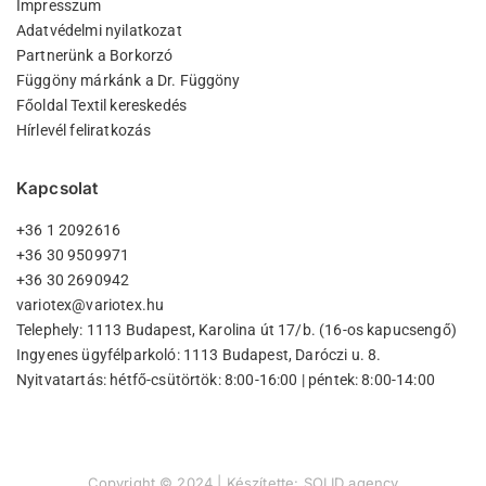
Impresszum
Adatvédelmi nyilatkozat
Partnerünk a Borkorzó
Függöny márkánk a Dr. Függöny
Főoldal Textil kereskedés
Hírlevél feliratkozás
Kapcsolat
+36 1 2092616
+36 30 9509971
+36 30 2690942
variotex@variotex.hu
Telephely: 1113 Budapest, Karolina út 17/b. (16-os kapucsengő)
Ingyenes ügyfélparkoló: 1113 Budapest, Daróczi u. 8.
Nyitvatartás: hétfő-csütörtök: 8:00-16:00 | péntek: 8:00-14:00
Copyright © 2024 | Készítette:
SOLID agency