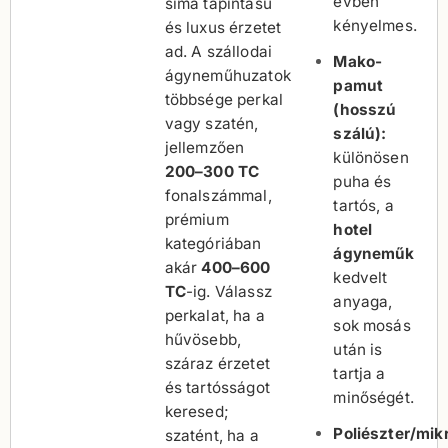
évben
sima tapintású
kényelmes.
és luxus érzetet
ad. A szállodai
Mako-
ágyneműhuzatok
pamut
többsége perkal
(hosszú
vagy szatén,
szálú):
jellemzően
különösen
200–300 TC
puha és
fonalszámmal,
tartós, a
prémium
hotel
kategóriában
ágyneműk
akár
400–600
kedvelt
TC
-ig. Válassz
anyaga,
perkalat, ha a
sok mosás
hűvösebb,
után is
száraz érzetet
tartja a
és tartósságot
minőségét.
keresed;
Poliészter/mik
szatént, ha a