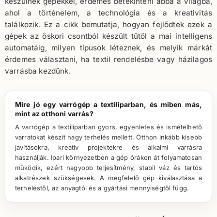
készülnek gépekkel, érdemes betekinteni abba a világba,
ahol a történelem, a technológia és a kreativitás
találkozik. Ez a cikk bemutatja, hogyan fejlődtek ezek a
gépek az őskori csontból készült tűtől a mai intelligens
automatáig, milyen típusok léteznek, és melyik márkát
érdemes választani, ha textil rendelésbe vagy házilagos
varrásba kezdünk.
Mire jó egy varrógép a textiliparban, és miben más,
mint az otthoni varrás?
A varrógép a textiliparban gyors, egyenletes és ismételhető
varratokat készít nagy terhelés mellett. Otthon inkább kisebb
javításokra, kreatív projektekre és alkalmi varrásra
használják. Ipari környezetben a gép órákon át folyamatosan
működik, ezért nagyobb teljesítmény, stabil váz és tartós
alkatrészek szükségesek. A megfelelő gép kiválasztása a
terheléstől, az anyagtól és a gyártási mennyiségtől függ.