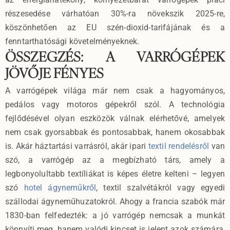
részesedése várhatóan 30%-ra növekszik 2025-re,
köszönhetően az EU szén-dioxid-tarifájának és a
fenntarthatósági követelményeknek.
ÖSSZEGZÉS: A VARRÓGÉPEK
JÖVŐJE FÉNYES
A varrógépek világa már nem csak a hagyományos,
pedálos vagy motoros gépekről szól. A technológia
fejlődésével olyan eszközök válnak elérhetővé, amelyek
nem csak gyorsabbak és pontosabbak, hanem okosabbak
is. Akár háztartási varrásról, akár ipari
textil rendelésről
van
szó, a varrógép az a megbízható társ, amely a
legbonyolultabb textíliákat is képes életre kelteni – legyen
szó
hotel ágyneműkről
, textil szalvétákról vagy egyedi
szállodai ágyneműhuzatokról. Ahogy a francia szabók már
1830-ban felfedezték: a jó varrógép nemcsak a munkát
könnyíti meg, hanem valódi kincset is jelent azok számára,