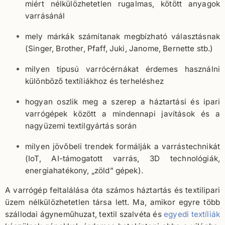
miért nélkülözhetetlen rugalmas, kötött anyagok
varrásánál
mely márkák számítanak megbízható választásnak
(Singer, Brother, Pfaff, Juki, Janome, Bernette stb.)
milyen típusú varrócérnákat érdemes használni
különböző textíliákhoz és terheléshez
hogyan oszlik meg a szerep a háztartási és ipari
varrógépek között a mindennapi javítások és a
nagyüzemi textilgyártás során
milyen jövőbeli trendek formálják a varrástechnikát
(IoT, AI-támogatott varrás, 3D technológiák,
energiahatékony, „zöld” gépek).
A varrógép feltalálása óta számos háztartás és textilipari
üzem nélkülözhetetlen társa lett. Ma, amikor egyre több
szállodai ágyneműhuzat, textil szalvéta és
egyedi textíliák