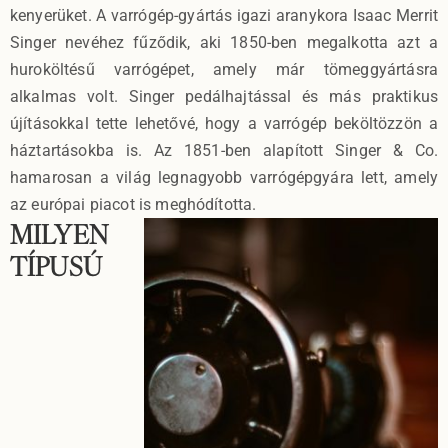
kenyerüket. A varrógép-gyártás igazi aranykora Isaac Merrit
Singer nevéhez fűződik, aki 1850-ben megalkotta azt a
huroköltésű varrógépet, amely már tömeggyártásra
alkalmas volt. Singer pedálhajtással és más praktikus
újításokkal tette lehetővé, hogy a varrógép beköltözzön a
háztartásokba is. Az 1851-ben alapított Singer & Co.
hamarosan a világ legnagyobb varrógépgyára lett, amely
az európai piacot is meghódította.
MILYEN
TÍPUSÚ