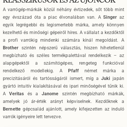
A varrógép-márkák közül néhány évtizedek, sőt több mint
egy évszázad óta a piac élvonalában van. A
Singer
az
egyik legrégebbi és legismertebb márka, amely könnyen
kezelhető és minőségi gépeiről híres. A vállalat a kezdőktől
a profi varrókig mindenki számára kínál megoldást. A
Brother
szintén népszerű választás, hiszen hihetetlenül
megbízható és széles termékpalettával rendelkezik – az
alapgépektől a számítógépes, rengeteg funkcióval
rendelkező modellekig. A
Pfaff
német márka a
precizitásáról és tartósságáról ismert, míg a
Juki
japán
gyártó intuitív kialakításával és ipari minőségével tűnik ki.
A
Veritas
és a
Janome
szintén megbízható márkák,
amelyek jó ár-érték arányt képviselnek. Kezdőknek a
Bernette
gépcsalád ajánlott, amely kifejezetten az induló
varrók igényeire lett tervezve.