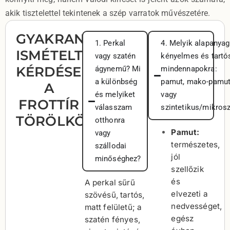
akik tisztelettel tekintenek a szép varratok művészetére.
GYAKRAN
1. Perkal
4. Melyik alapanyag
ISMÉTELT
vagy szatén
kényelmes és tartó
KÉRDÉSEK
ágynemű? Mi
mindennapokra:
a különbség
pamut, mako-pamu
A
és melyiket
vagy
FROTTÍR
válasszam
szintetikus/mikrosz
TÖRÖLKÖZŐKRŐL
otthonra
Pamut:
vagy
természetes,
szállodai
jól
minőséghez?
szellőzik
és
A perkal sűrű
elvezeti a
szövésű, tartós,
nedvességet,
matt felületű; a
egész
szatén fényes,