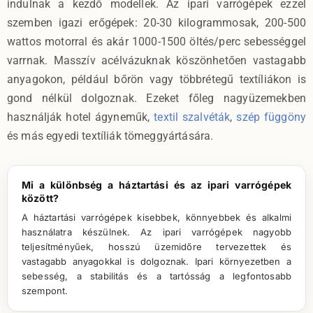
indulnak a kezdő modellek. Az ipari varrógépek ezzel
szemben igazi erőgépek: 20-30 kilogrammosak, 200-500
wattos motorral és akár 1000-1500 öltés/perc sebességgel
varrnak. Masszív acélvázuknak köszönhetően vastagabb
anyagokon, például bőrön vagy többrétegű textíliákon is
gond nélkül dolgoznak. Ezeket főleg nagyüzemekben
használják hotel ágyneműk,
textil szalvéták
,
szép függöny
és más egyedi textíliák tömeggyártására.
Mi a különbség a háztartási és az ipari varrógépek
között?
A háztartási varrógépek kisebbek, könnyebbek és alkalmi
használatra készülnek. Az ipari varrógépek nagyobb
teljesítményűek, hosszú üzemidőre tervezettek és
vastagabb anyagokkal is dolgoznak. Ipari környezetben a
sebesség, a stabilitás és a tartósság a legfontosabb
szempont.