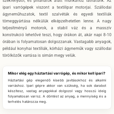
szekrényből, és pillanatok alatt munkához láthatunk. Az
ipari varrógépek viszont a textilipar motorjai. Szállodai
ágyneműhuzatok, textil szalvéták és egyedi textíliák
tömeggyártása nélkülük elképzelhetetlen lenne. A nagy
teljesítményű motorok, a stabil váz és a masszív
konstrukció lehetővé teszi, hogy órákon át, akár napi 8-10
órában is folyamatosan dolgozzanak. Vastagabb anyagok,
például konyhai textíliák, kórházi ágyneműk vagy szállodai
törölközők varrása is simán megy velük.
Mikor elég egy háztartási varrógép, és mikor kell ipari?
Háztartási gép elegendő kisebb javításokhoz és alkalmi
varráshoz. Ipari gépre akkor van szükség, ha sok darabot
készítesz, vastag anyagokkal dolgozol vagy hosszú ideig
folyamatosan varrsz. A döntést az anyag, a mennyiség és a
terhelés határozza meg.