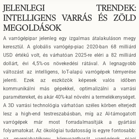
JELENLEGI TRENDEK:
INTELLIGENS VARRÁS ÉS ZÖLD
MEGOLDÁSOK
A varrógépipar jelenleg egy izgalmas átalakuláson megy
keresztül. A globális varrógép-piac 2020-ban 68 milliárd
USD értékű volt, és várhatóan 2025-re eléri a 82 milliárd
dollárt, évi 4,5%-os növekedési rátával. A legnagyobb
változást az intelligens, IoT-alapú varrógépek térnyerése
jelenti. Ezek az eszközök képesek valós időben
kommunikálni más gépekkel, optimalizálni a varrási
paramétereket, és akár 40%-kal növelni a termelékenységet.
A 3D varrási technológia várhatóan széles körben elterjedt
lesz a high-end testreszabásban, míg az AI-támogatott
varrógépek már most forradalmasítják a gyártási
folyamatokat. Az ökológiai tudatosság is egyre fontosabb:
az energiahatékony, környezetbarát varrógépek piaci