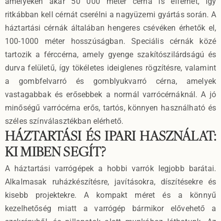
amelyeken akár 50 000 méter cérna is elférhet, így
ritkábban kell cérnát cserélni a nagyüzemi gyártás során. A
háztartási cérnák általában hengeres csévéken érhetők el,
100-1000 méter hosszúságban. Speciális cérnák közé
tartozik a férccérna, amely gyenge szakítószilárdságú és
durva felületű, így tökéletes ideiglenes rögzítésre, valamint
a gombfelvarró és gomblyukvarró cérna, amelyek
vastagabbak és erősebbek a normál varrócérnáknál. A jó
minőségű varrócérna erős, tartós, könnyen használható és
széles színválasztékban elérhető.
HÁZTARTÁSI ÉS IPARI HASZNÁLAT:
KI MIBEN SEGÍT?
A háztartási varrógépek a hobbi varrók legjobb barátai.
Alkalmasak ruházkészítésre, javításokra, díszítésekre és
kisebb projektekre. A kompakt méret és a könnyű
kezelhetőség miatt a varrógép bármikor elővehető a