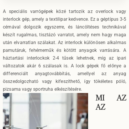
A speciális varrógépek közé tartozik az overlock vagy
interlock gép, amely a textilipar kedvence. Ez a géptípus 3-5
cérnával dolgozik egyszerre, és láncöltéses technikával
készít rugalmas, tisztázó varratot, amely nem hagy maga
után elvarratlan szálakat. Az interlock különösen alkalmas
pamutáruk, fehérneműk és kötött anyagok varrására. A
háztartási interlockok 2-4 tűsek lehetnek, míg az ipari
változatok akár 6 szálasak is. A lock gépek fő előnye a
differenciált anyagtovábbítás, amellyel az anyag
összedolgozható vagy kifeszíthető, így tökéletes póló,
pizsama vagy sportruha elkészítésére.
MI AZ
AZ