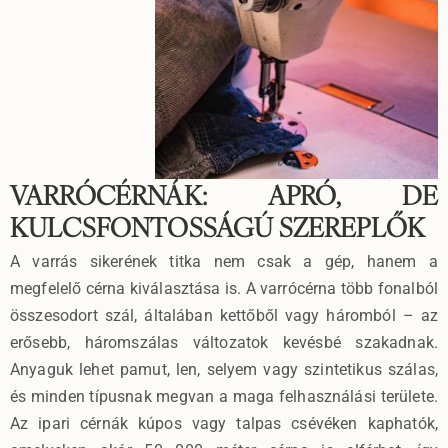
VARRÓCÉRNÁK: APRÓ, DE
KULCSFONTOSSÁGÚ SZEREPLŐK
A varrás sikerének titka nem csak a gép, hanem a
megfelelő cérna kiválasztása is. A varrócérna több fonalból
összesodort szál, általában kettőből vagy háromból – az
erősebb, háromszálas változatok kevésbé szakadnak.
Anyaguk lehet pamut, len, selyem vagy szintetikus szálas,
és minden típusnak megvan a maga felhasználási területe.
Az ipari cérnák kúpos vagy talpas csévéken kaphatók,