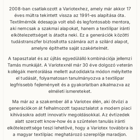
2008-ban csatlakozott a Variotexhez, amely már akkor 17
éves múltra tekintett vissza az 1991-es alapítása óta.
Textilmérnök édesapja volt első és legfontosabb mentora,
aki nemcsak a szakmai alapokat, hanem a textilipar iránti
elkötelezettséget is átadta neki. Ez a generációk közötti
tudástranszfer biztosította számára azt a szilárd alapot,
amelyre építhette saját szakértelmét.
A tapasztalat és az újítás egyedülálló kombinációja jellemzi
Tamás munkáját. A Variotexnél már 30 éve dolgozó veterán
kollégák mentorálása mellett autodidakta módon mélyítette
el tudását, folyamatosan tanulmányozva a textilipar
legfrissebb fejleményeit és a gyakorlatban alkalmazva az
elméleti ismereteket.
Ma már az a szakember áll a Variotex élén, aki ötvözi a
generációkon át felhalmozott tapasztalatot a modern piaci
kihívásokra adott innovatív megoldásokkal. Az évtizedek
alatt szerzett know-how és a szüntelen tanulás iránti
elkötelezettsége teszi lehetővé, hogy a Variotex továbbra is
a magyar textilpiac meghatározó szereplője maradjon.