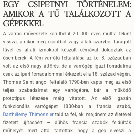
EGY CSIPETNYI TÖRTÉNELEM:
AMIKOR A TŰ TALÁLKOZOTT A
GÉPEKKEL
A varrás művészete körülbelül 20 000 éves múltra tekint
vissza, amikor még csontból vagy állati szarvból faragott
tűvel és állati izmokból készült cérnával dolgoztak az
ősemberek. A fém varrótű feltalálása az i.e. 3. században
volt az első nagy áttörés, de a varrógép igazi forradalma
csak az ipari forradalommal érkezett el a 18. század végén.
Thomas Saint angol feltaláló 1790-ben kapta meg az első
teljes szabadalmat egy varrógépre, bár a működő
prototípus létezése máig vitatott. Az első igazán
funkcionális varrógépet 1830-ban a francia szabó,
Barthélemy Thimonnier
találta fel, aki majdnem az életével
fizetett újításáért – dühös francia szabók feldúlták
műhelyét, mert attól tartottak, hogy a gép elveszi a