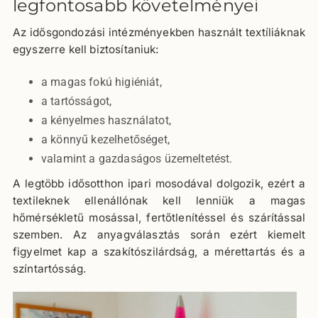
legfontosabb követelményei
Az idősgondozási intézményekben használt textíliáknak
egyszerre kell biztosítaniuk:
a magas fokú higiéniát,
a tartósságot,
a kényelmes használatot,
a könnyű kezelhetőséget,
valamint a gazdaságos üzemeltetést.
A legtöbb idősotthon ipari mosodával dolgozik, ezért a
textileknek ellenállónak kell lenniük a magas
hőmérsékletű mosással, fertőtlenítéssel és szárítással
szemben. Az anyagválasztás során ezért kiemelt
figyelmet kap a szakítószilárdság, a mérettartás és a
színtartósság.