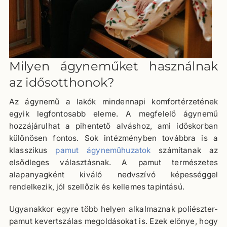
Milyen ágyneműket használnak
az idősotthonok?
Az ágynemű a lakók mindennapi komfortérzetének
egyik legfontosabb eleme. A megfelelő ágynemű
hozzájárulhat a pihentető alváshoz, ami időskorban
különösen fontos. Sok intézményben továbbra is a
klasszikus
pamut ágyneműhuzatok
számítanak az
elsődleges választásnak. A pamut természetes
alapanyagként kiváló nedvszívó képességgel
rendelkezik, jól szellőzik és kellemes tapintású.
Ugyanakkor egyre több helyen alkalmaznak poliészter-
pamut kevertszálas megoldásokat is. Ezek előnye, hogy