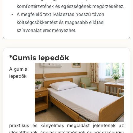
komfortérzetének és egészségének megőrzéséhez.
A megfelelő textilválasztás hosszú távon
költségcsökkentést és magasabb ellátási
színvonalat eredményezhet.
*Gumis lepedők
A gumis
lepedők
praktikus és kényelmes megoldást jelentenek az
idősotthonok, ápolási intézmények és egészségügyi