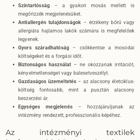
Színtartósság
– a gyakori mosás mellett is
megőrizzék megjelenésüket.
Antiallergén tulajdonságok
– érzékeny bőrű vagy
allergiára hajlamos lakók számára is megfelelőek
legyenek.
Gyors száradhatóság
– csökkentse a mosodai
költségeket és a forgási időt.
Biztonságos használat
– ne okozzanak irritációt,
kényelmetlenséget vagy balesetveszélyt.
Gazdaságos üzemeltetés
– az alacsony életciklus-
költség fontosabb, mint a pusztán alacsony
beszerzési ár.
Egységes megjelenés
– hozzájáruljanak az
intézmény rendezett, professzionális képéhez.
Az intézményi textilek