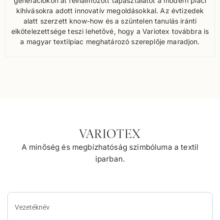
generációkon át felhalmozott tapasztalatot a modern piaci
kihívásokra adott innovatív megoldásokkal. Az évtizedek
alatt szerzett know-how és a szüntelen tanulás iránti
elkötelezettsége teszi lehetővé, hogy a Variotex továbbra is
a magyar textilpiac meghatározó szereplője maradjon.
VARIOTEX
A minőség és megbízhatóság szimbóluma a textil
iparban.
Vezetéknév