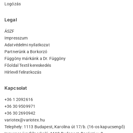
Logózás
Legal
ÁSZF
Impresszum
Adatvédelmi nyilatkozat
Partnerünk a Borkorzó
Függöny márkánk a Dr. Függöny
Főoldal Textil kereskedés
Hírlevél feliratkozás
Kapcsolat
+36 1 2092616
+36 30 9509971
+36 30 2690942
variotex@variotex.hu
Telephely: 1113 Budapest, Karolina út 17/b. (16-os kapucsengő)