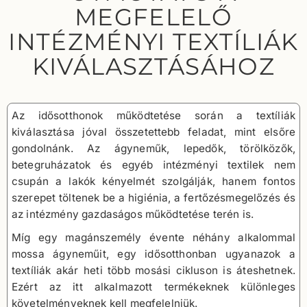
MEGFELELŐ
INTÉZMÉNYI TEXTÍLIÁK
KIVÁLASZTÁSÁHOZ
Az idősotthonok működtetése során a textíliák
kiválasztása jóval összetettebb feladat, mint elsőre
gondolnánk. Az ágyneműk, lepedők, törölközők,
betegruházatok és egyéb intézményi textilek nem
csupán a lakók kényelmét szolgálják, hanem fontos
szerepet töltenek be a higiénia, a fertőzésmegelőzés és
az intézmény gazdaságos működtetése terén is.
Míg egy magánszemély évente néhány alkalommal
mossa ágyneműit, egy idősotthonban ugyanazok a
textíliák akár heti több mosási cikluson is áteshetnek.
Ezért az itt alkalmazott termékeknek különleges
követelményeknek kell megfelelniük.