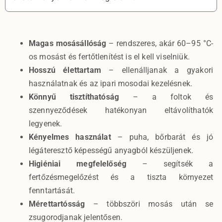
Magas mosásállóság
– rendszeres, akár 60–95 °C-
os mosást és fertőtlenítést is el kell viselniük.
Hosszú élettartam
– ellenálljanak a gyakori
használatnak és az ipari mosodai kezelésnek.
Könnyű tisztíthatóság
– a foltok és
szennyeződések hatékonyan eltávolíthatók
legyenek.
Kényelmes használat
– puha, bőrbarát és jó
légáteresztő képességű anyagból készüljenek.
Higiéniai megfelelőség
– segítsék a
fertőzésmegelőzést és a tiszta környezet
fenntartását.
Mérettartósság
– többszöri mosás után se
zsugorodjanak jelentősen.