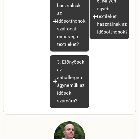
6. Milyen
használnak
egyéb
az
textileket
idősotthonok
használnak az
szállodai
idősotthonok?
minőségű
textileket?
3. Előnyösek
az
antiallergén
ágyneműk az
idősek
számára?