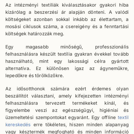
Az intézményi textíliák kiválasztásakor gyakori hiba
kizárólag a beszerzési ár alapján dönteni. A valódi
költségeket azonban sokkal inkább az élettartam, a
mosási ciklusok száma, a csereigény és a fenntartási
költségek határozzák meg.
Egy magasabb minőségű, professzionális
felhasználásra készült textília gyakran évekkel tovább
használható, mint egy lakossági célra gyártott
alternatíva. Ez különösen igaz az ágyneműkre,
lepedőkre és törölközőkre.
Az idősotthonok számára ezért érdemes olyan
beszállítót választani, amely kifejezetten intézményi
felhasználásra tervezett termékeket kínál, és
figyelembe veszi az egészségügyi, higiéniai és
üzemeltetési szempontokat egyaránt. Egy offline
textil
kereskedés
erre tökéletes, hiszen minden alapanyag
vagy késztermék megfogható és minden információ