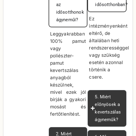
az
idősotthonban?
idősotthonok
Ez
ágyneműi?
intézményenként
eltérő, de
Leggyakrabban
általában heti
100% pamut
rendszerességgel
vagy
vagy szükség
poliészter-
esetén azonnal
pamut
történik a
kevertszálas
csere.
anyagból
készülnek,
mivel ezek jól
5. Miért
bírják a gyakori
előnyösek a
mosást és
kevertszálas
fertőtlenítést.
ágyneműk?
2. Miért