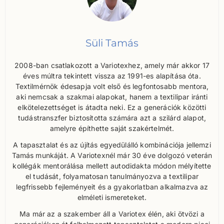
Süli Tamás
2008-ban csatlakozott a Variotexhez, amely már akkor 17
éves múltra tekintett vissza az 1991-es alapítása óta.
Textilmérnök édesapja volt első és legfontosabb mentora,
aki nemcsak a szakmai alapokat, hanem a textilipar iránti
elkötelezettséget is átadta neki. Ez a generációk közötti
tudástranszfer biztosította számára azt a szilárd alapot,
amelyre építhette saját szakértelmét.
A tapasztalat és az újítás egyedülálló kombinációja jellemzi
Tamás munkáját. A Variotexnél már 30 éve dolgozó veterán
kollégák mentorálása mellett autodidakta módon mélyítette
el tudását, folyamatosan tanulmányozva a textilipar
legfrissebb fejleményeit és a gyakorlatban alkalmazva az
elméleti ismereteket.
Ma már az a szakember áll a Variotex élén, aki ötvözi a