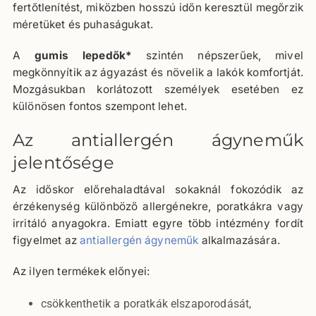
fertőtlenítést, miközben hosszú időn keresztül megőrzik
méretüket és puhaságukat.
A
gumis lepedők*
szintén népszerűek, mivel
megkönnyítik az ágyazást és növelik a lakók komfortját.
Mozgásukban korlátozott személyek esetében ez
különösen fontos szempont lehet.
Az antiallergén ágyneműk
jelentősége
Az időskor előrehaladtával sokaknál fokozódik az
érzékenység különböző allergénekre, poratkákra vagy
irritáló anyagokra. Emiatt egyre több intézmény fordít
figyelmet az
antiallergén ágyneműk
alkalmazására.
Az ilyen termékek előnyei:
csökkenthetik a poratkák elszaporodását,