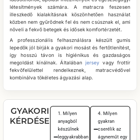
létesítmények számára. A matracra feszesen
illeszkedő kialakításnak köszönhetően használat
közben nem gyűrődnek fel és nem csúsznak el, ami
növeli a fekvő betegek és idősek komfortérzetét.
A professzionális felhasználásra készült gumis
lepedők jól bírják a gyakori mosást és fertőtlenítést,
így hosszú távon is higiénikus és gazdaságos
megoldást kínálnak. Általában
jersey
vagy frottír
fekvőfelülettel rendelkeznek, matracvédővel
kombinálva tökéletes ágyazási alap.
GYAKORI
1. Milyen
4. Milyen
KÉRDÉSEK
anyagból
gyakran
készülnek
cserélik az
leggyakrabban
ágyneműt egy