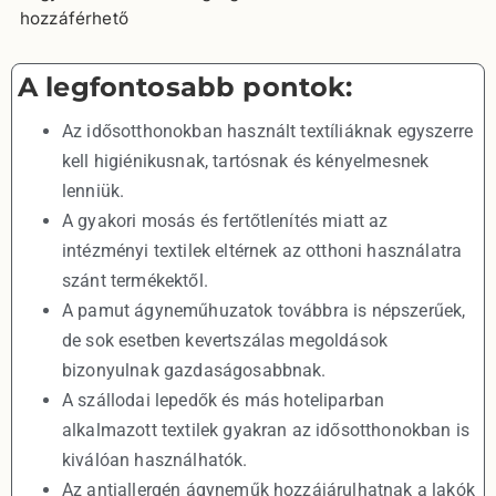
hozzáférhető
A legfontosabb pontok:
Az idősotthonokban használt textíliáknak egyszerre
kell higiénikusnak, tartósnak és kényelmesnek
lenniük.
A gyakori mosás és fertőtlenítés miatt az
intézményi textilek eltérnek az otthoni használatra
szánt termékektől.
A pamut ágyneműhuzatok továbbra is népszerűek,
de sok esetben kevertszálas megoldások
bizonyulnak gazdaságosabbnak.
A szállodai lepedők és más hoteliparban
alkalmazott textilek gyakran az idősotthonokban is
kiválóan használhatók.
Az antiallergén ágyneműk hozzájárulhatnak a lakók