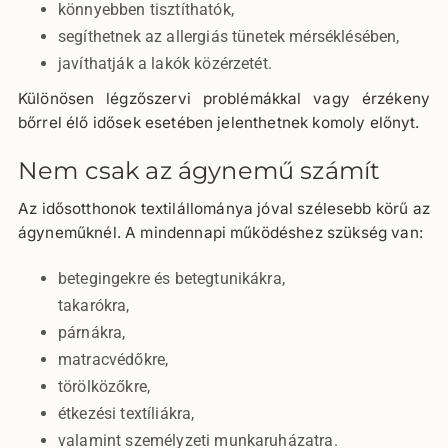
könnyebben tisztíthatók,
segíthetnek az allergiás tünetek mérséklésében,
javíthatják a lakók közérzetét.
Különösen légzőszervi problémákkal vagy érzékeny
bőrrel élő idősek esetében jelenthetnek komoly előnyt.
Nem csak az ágynemű számít
Az idősotthonok textilállománya jóval szélesebb körű az
ágyneműknél. A mindennapi működéshez szükség van:
betegingekre és betegtunikákra,
takarókra,
párnákra,
matracvédőkre,
törölközőkre,
étkezési textíliákra,
valamint személyzeti munkaruházatra.